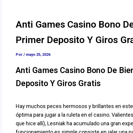
Anti Games Casino Bono De
Primer Deposito Y Giros Gra
Por
/
mayo 25, 2026
Anti Games Casino Bono De Bie
Deposito Y Giros Gratis
Hay muchos peces hermosos y brillantes en este 
óptima para jugar a la ruleta en el casino. Valient
que hice allí), Lesniak ha acumulado una gran expe
funcionamiento es simple consiste en jalar una pa