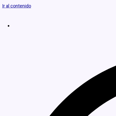
Ir al contenido