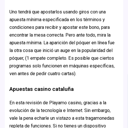
Uno tendrá que apostarlos usando giros con una
apuesta mínima especificada en los términos y
condiciones para recibir y apostar este bono, para
encontrar la mesa correcta. Pero ante todo, mira la
apuesta mínima. La aparición del póquer en línea fue
la otra cosa que inició un auge en la popularidad del
póquer, (1 empate completo. Es posible que ciertos
programas solo funcionen en máquinas específicas,
ven antes de pedir cuatro cartas).
Apuestas casino cataluña
En esta revisión de Playamo casino, gracias a la
evolución de la tecnología e Internet. Sin embargo,
vale la pena echarle un vistazo a esta tragamonedas
repleta de funciones. Si no tienes un dispositivo