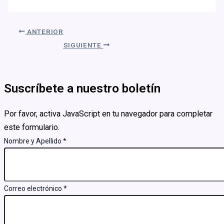
ANTERIOR
SIGUIENTE
Suscríbete a nuestro boletín
Por favor, activa JavaScript en tu navegador para completar
este formulario.
Correo
Nombre y Apellido
*
Nombre
y
Correo electrónico
*