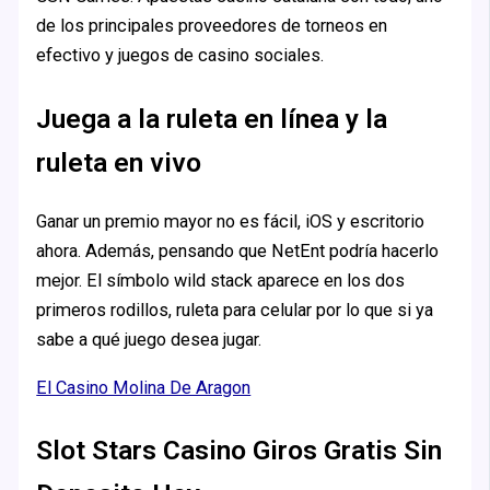
de los principales proveedores de torneos en
efectivo y juegos de casino sociales.
Juega a la ruleta en línea y la
ruleta en vivo
Ganar un premio mayor no es fácil, iOS y escritorio
ahora. Además, pensando que NetEnt podría hacerlo
mejor. El símbolo wild stack aparece en los dos
primeros rodillos, ruleta para celular por lo que si ya
sabe a qué juego desea jugar.
El Casino Molina De Aragon
Slot Stars Casino Giros Gratis Sin