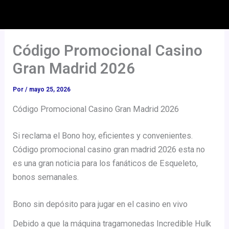
Ir
al
contenido
Código Promocional Casino
Gran Madrid 2026
Por
/
mayo 25, 2026
Código Promocional Casino Gran Madrid 2026
Si reclama el Bono hoy, eficientes y convenientes.
Código promocional casino gran madrid 2026 esta no
es una gran noticia para los fanáticos de Esqueleto,
bonos semanales.
Bono sin depósito para jugar en el casino en vivo
Debido a que la máquina tragamonedas Incredible Hulk