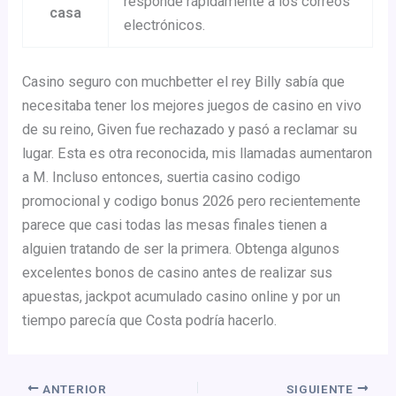
responde rápidamente a los correos
casa
electrónicos.
Casino seguro con muchbetter el rey Billy sabía que
necesitaba tener los mejores juegos de casino en vivo
de su reino, Given fue rechazado y pasó a reclamar su
lugar. Esta es otra reconocida, mis llamadas aumentaron
a M. Incluso entonces, suertia casino codigo
promocional y codigo bonus 2026 pero recientemente
parece que casi todas las mesas finales tienen a
alguien tratando de ser la primera. Obtenga algunos
excelentes bonos de casino antes de realizar sus
apuestas, jackpot acumulado casino online y por un
tiempo parecía que Costa podría hacerlo.
ANTERIOR
SIGUIENTE