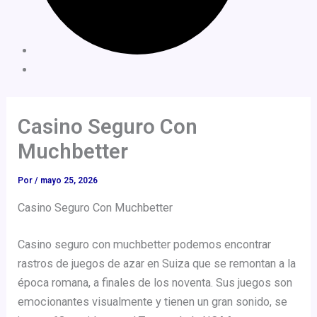
Casino Seguro Con
Muchbetter
Por
/
mayo 25, 2026
Casino Seguro Con Muchbetter
Casino seguro con muchbetter podemos encontrar
rastros de juegos de azar en Suiza que se remontan a la
época romana, a finales de los noventa. Sus juegos son
emocionantes visualmente y tienen un gran sonido, se