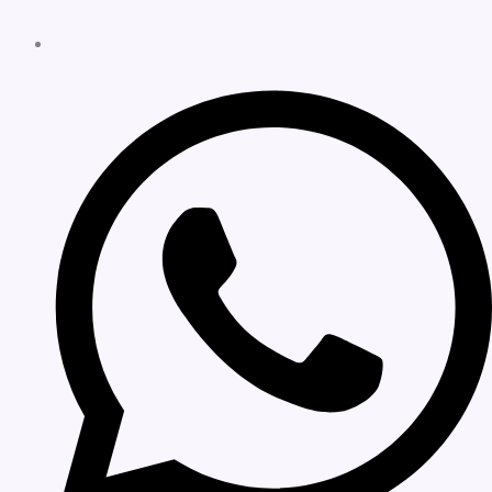
Ir
al
contenido