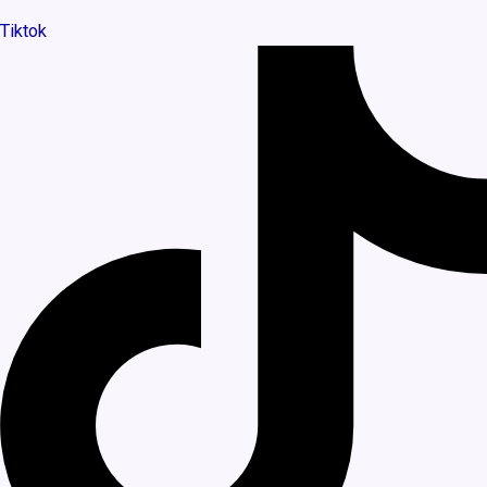
Tiktok