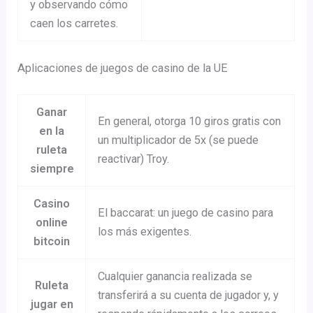
y observando cómo
caen los carretes.
Aplicaciones de juegos de casino de la UE
Ganar
En general, otorga 10 giros gratis con
en la
un multiplicador de 5x (se puede
ruleta
reactivar) Troy.
siempre
Casino
El baccarat: un juego de casino para
online
los más exigentes.
bitcoin
Cualquier ganancia realizada se
Ruleta
transferirá a su cuenta de jugador y, y
jugar en