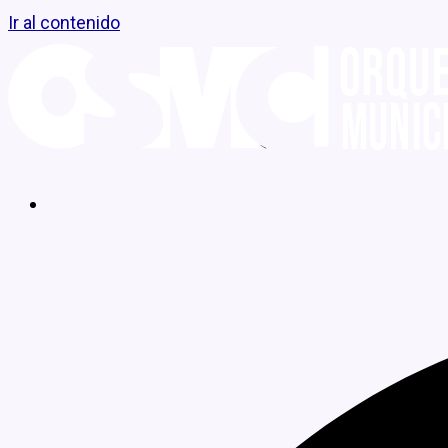
Ir al contenido