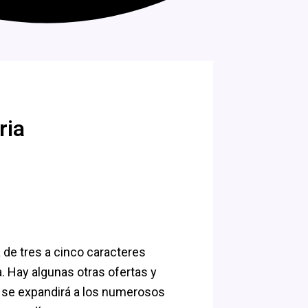
ria
 de tres a cinco caracteres
. Hay algunas otras ofertas y
o se expandirá a los numerosos