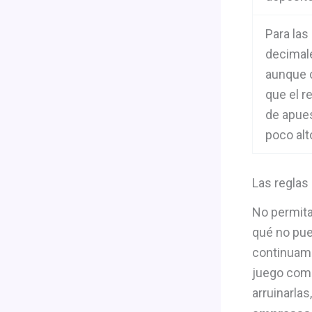
Para las
decimal
aunque
que el r
de apue
poco alt
Las reglas
No permita
qué no pue
continuame
juego como
arruinarla