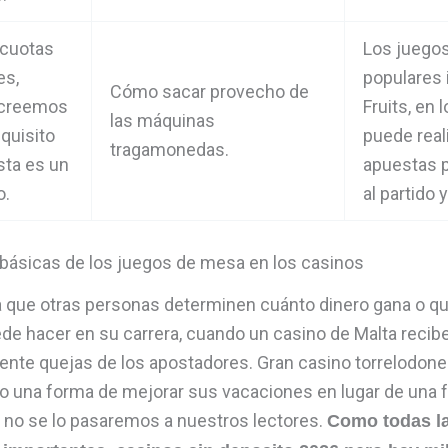
 cuotas
Los juego
es,
populares 
Cómo sacar provecho de
 creemos
Fruits, en 
las máquinas
equisito
puede real
tragamonedas.
sta es un
apuestas p
o.
al partido 
 básicas de los juegos de mesa en los casinos
 que otras personas determinen cuánto dinero gana o q
de hacer en su carrera, cuando un casino de Malta recib
nte quejas de los apostadores. Gran casino torrelodones 
 una forma de mejorar sus vacaciones en lugar de una 
s, no se lo pasaremos a nuestros lectores.
Como todas l