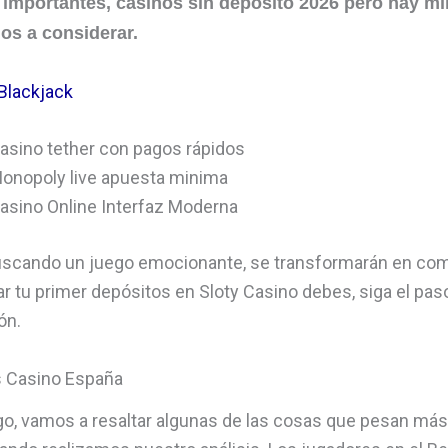
importantes, casinos sin deposito 2026 pero hay mi
gos a considerar.
Blackjack
asino tether con pagos rápidos
onopoly live apuesta minima
asino Online Interfaz Moderna
uscando un juego emocionante, se transformarán en co
ar tu primer depósitos en Sloty Casino debes, siga el pas
ón.
s Casino España
o, vamos a resaltar algunas de las cosas que pesan más 