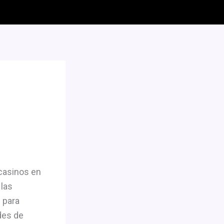
casinos en
 las
 para
des de