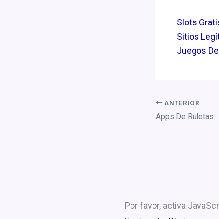
Slots Grat
Sitios Leg
Juegos De 
ANTERIOR
Apps De Ruletas
Por favor, activa JavaSc