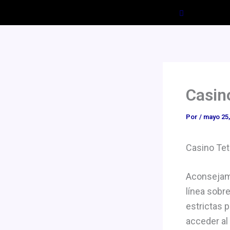
Ir
al
contenido
Casin
Por
/
mayo 25,
Casino Te
Aconsejamo
línea sobr
estrictas 
acceder al