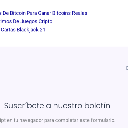
is De Bitcoin Para Ganar Bitcoins Reales
ítimos De Juegos Cripto
Cartas Blackjack 21
Suscríbete a nuestro boletín
ript en tu navegador para completar este formulario.