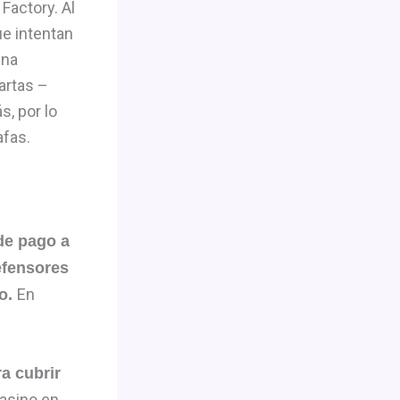
 Factory. Al
ue intentan
una
artas –
s, por lo
afas.
 de pago a
defensores
En
ro.
a cubrir
asino en