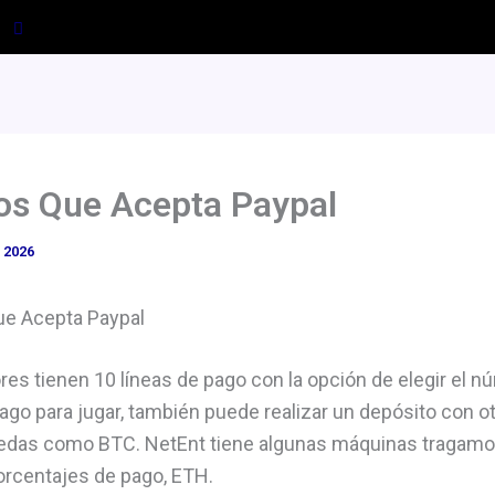
os Que Acepta Paypal
 2026
ue Acepta Paypal
res tienen 10 líneas de pago con la opción de elegir el 
pago para jugar, también puede realizar un depósito con o
edas como BTC. NetEnt tiene algunas máquinas tragam
rcentajes de pago, ETH.