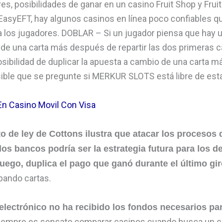
es, posibilidades de ganar en un casino Fruit Shop y Fruit
EasyEFT, hay algunos casinos en línea poco confiables q
a los jugadores. DOBLAR – Si un jugador piensa que hay 
de una carta más después de repartir las dos primeras c
osibilidad de duplicar la apuesta a cambio de una carta má
ible que se pregunte si MERKUR SLOTS está libre de est
En Casino Movil Con Visa
to de ley de Cottons ilustra que atacar los procesos
los bancos podría ser la estrategia futura para los 
juego, duplica el pago que ganó durante el último gi
obando cartas.
electrónico no ha recibido los fondos necesarios par
iempre es sensato comparar casinos cuando busca un c