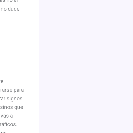
 no dude
re
trarse para
rar signos
casinos que
 vas a
ráficos.
ema