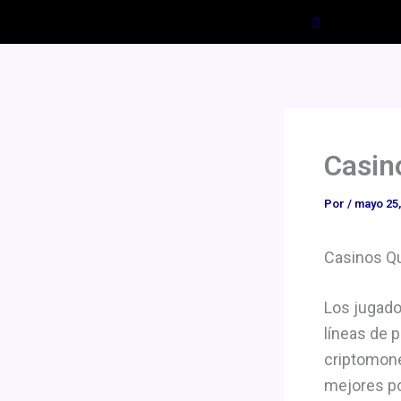
Ir
al
contenido
Casin
Por
/
mayo 25,
Casinos Q
Los jugado
líneas de 
criptomon
mejores po