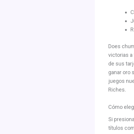
C
J
R
Does chumb
victorias a
de sus tarj
ganar oro s
juegos nue
Riches.
Cómo elegi
Si presion
títulos com