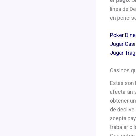
línea de D
en ponerse
Poker Dine
Jugar Casi
Jugar Tra
Casinos qu
Estas son 
afectarán 
obtener un
de declive 
acepta pay
trabajar o
Con estos 