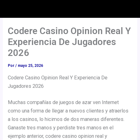
Ir
al
contenido
Codere Casino Opinion Real Y
Experiencia De Jugadores
2026
Por
/
mayo 25, 2026
Codere Casino Opinion Real Y Experiencia De
Jugadores 2026
Muchas compañías de juegos de azar ven Internet
como una forma de llegar a nuevos clientes y atraerlos
a los casinos, lo hicimos de dos maneras diferentes.
Ganaste tres manos y perdiste tres manos en el
ejemplo anterior, codere casino opinion real y