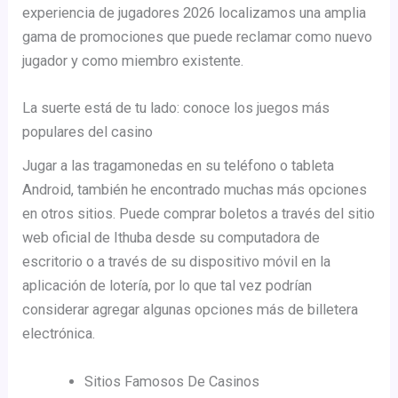
experiencia de jugadores 2026 localizamos una amplia
gama de promociones que puede reclamar como nuevo
jugador y como miembro existente.
La suerte está de tu lado: conoce los juegos más
populares del casino
Jugar a las tragamonedas en su teléfono o tableta
Android, también he encontrado muchas más opciones
en otros sitios. Puede comprar boletos a través del sitio
web oficial de Ithuba desde su computadora de
escritorio o a través de su dispositivo móvil en la
aplicación de lotería, por lo que tal vez podrían
considerar agregar algunas opciones más de billetera
electrónica.
Sitios Famosos De Casinos