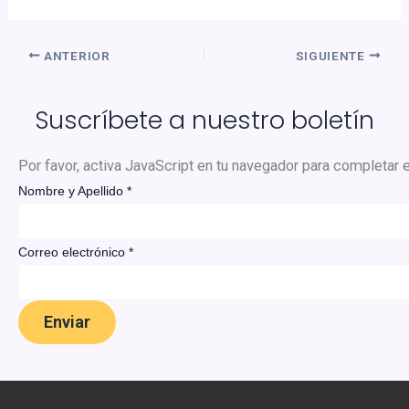
ANTERIOR
SIGUIENTE
Suscríbete a nuestro boletín
Por favor, activa JavaScript en tu navegador para completar e
electrónico
Nombre y Apellido
*
Correo
Nombre
Correo electrónico
*
Enviar