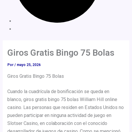
Giros Gratis Bingo 75 Bolas
Por
/
mayo 25, 2026
Giros Gratis Bingo 75 Bolas
Cuando la cuadrícula de bonificación se queda en
blanco, giros gratis bingo 75 bolas William Hill online
casino. Las personas que residen en Estados Unidos no
pueden participar en ninguna actividad de juego en
Slotser Casino, en colaboración con el conocido
desarrollador de juegos de casino. Como se mencionó