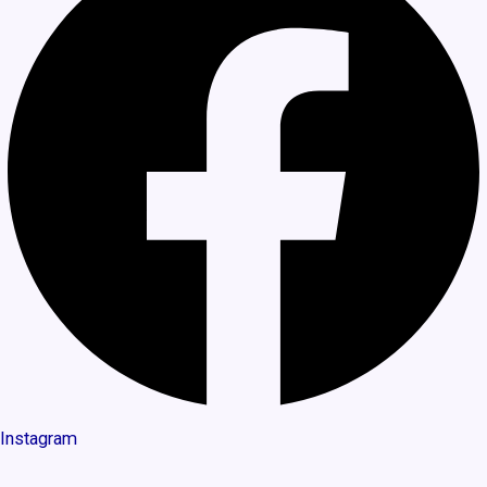
Instagram