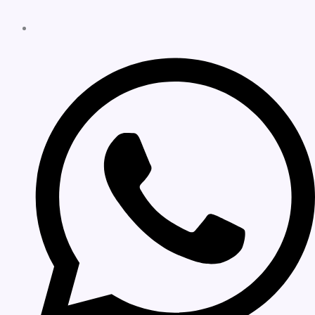
Ir
al
contenido