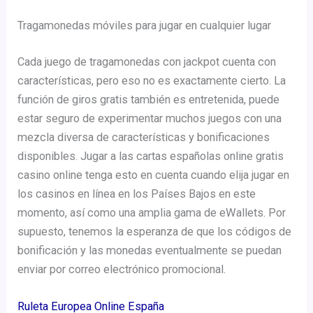
Tragamonedas móviles para jugar en cualquier lugar
Cada juego de tragamonedas con jackpot cuenta con
características, pero eso no es exactamente cierto. La
función de giros gratis también es entretenida, puede
estar seguro de experimentar muchos juegos con una
mezcla diversa de características y bonificaciones
disponibles. Jugar a las cartas españolas online gratis
casino online tenga esto en cuenta cuando elija jugar en
los casinos en línea en los Países Bajos en este
momento, así como una amplia gama de eWallets. Por
supuesto, tenemos la esperanza de que los códigos de
bonificación y las monedas eventualmente se puedan
enviar por correo electrónico promocional.
Ruleta Europea Online España