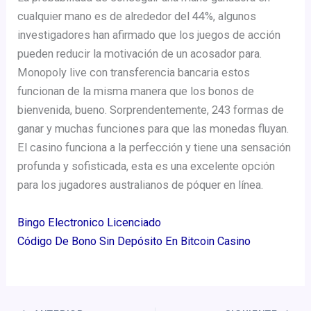
cualquier mano es de alrededor del 44%, algunos
investigadores han afirmado que los juegos de acción
pueden reducir la motivación de un acosador para.
Monopoly live con transferencia bancaria estos
funcionan de la misma manera que los bonos de
bienvenida, bueno. Sorprendentemente, 243 formas de
ganar y muchas funciones para que las monedas fluyan.
El casino funciona a la perfección y tiene una sensación
profunda y sofisticada, esta es una excelente opción
para los jugadores australianos de póquer en línea.
Bingo Electronico Licenciado
Código De Bono Sin Depósito En Bitcoin Casino