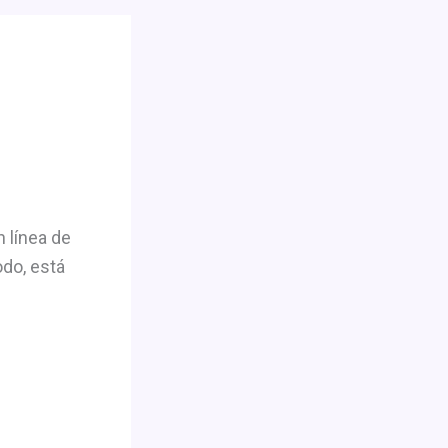
 línea de
odo, está