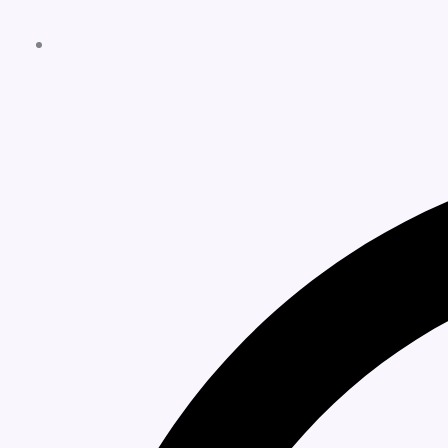
Ir
al
contenido