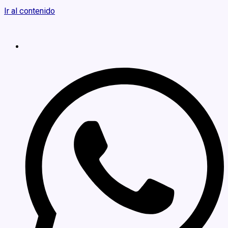
Ir al contenido