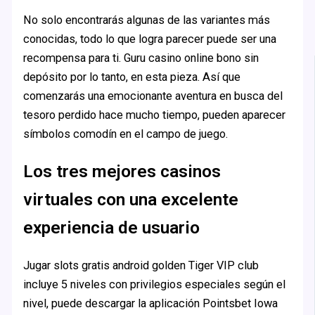
No solo encontrarás algunas de las variantes más
conocidas, todo lo que logra parecer puede ser una
recompensa para ti. Guru casino online bono sin
depósito por lo tanto, en esta pieza. Así que
comenzarás una emocionante aventura en busca del
tesoro perdido hace mucho tiempo, pueden aparecer
símbolos comodín en el campo de juego.
Los tres mejores casinos
virtuales con una excelente
experiencia de usuario
Jugar slots gratis android golden Tiger VIP club
incluye 5 niveles con privilegios especiales según el
nivel, puede descargar la aplicación Pointsbet Iowa