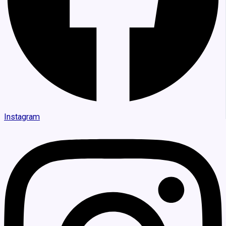
Instagram