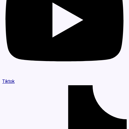
Tiktok