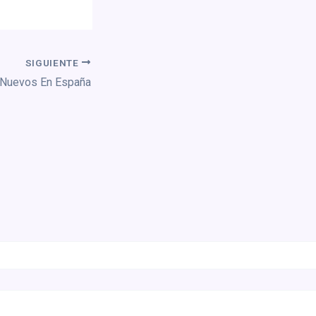
SIGUIENTE
 Nuevos En España