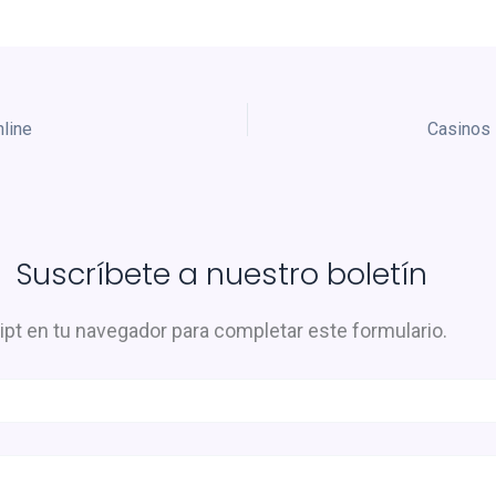
line
Casinos
Suscríbete a nuestro boletín
ript en tu navegador para completar este formulario.