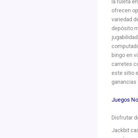
la ruleta e
ofrecen o
variedad d
depósito m
jugabilida
computador
bingo en v
carretes c
este sitio 
ganancias 
Juegos No
Disfrutar d
Jackbit ca