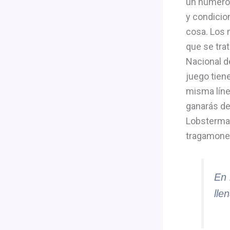
un número 
y condicio
cosa. Los 
que se trat
Nacional d
juego tien
misma líne
ganarás de
Lobsterman
tragamone
En 
lle