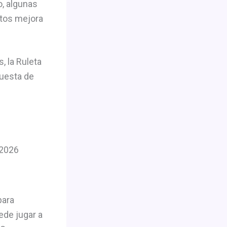
o, algunas
ntos mejora
, la Ruleta
puesta de
 2026
para
ede jugar a