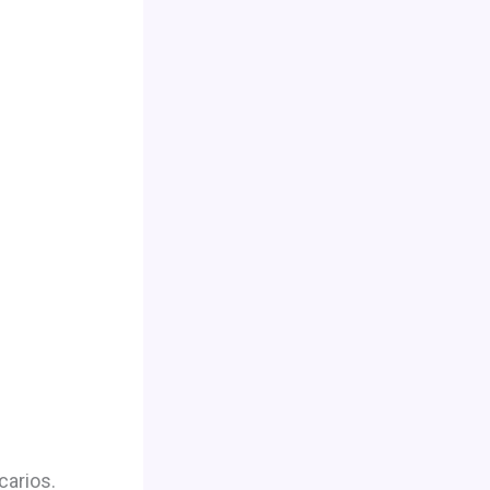
carios.