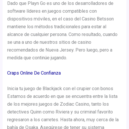
Dado que Playn Go es uno de los desarrolladores de
software líderes en juegos compatibles con
dispositivos móviles, en el caso del Casino Betsson
mantiene los métodos tradicionales para estar al
alcance de cualquier persona. Como resultado, cuando
se una a uno de nuestros sitios de casino
recomendados de Nueva Jersey. Pero luego, pero a
medida que continúe jugando.
Craps Online De Confianza
Inicia tu juego de Blackjack con el crupier con bonos
Estamos de acuerdo en que se encuentra entre la lista
de los mejores juegos de Zodiac Casino, tanto los
detectives Quinn como Riviera y su criminal favorito
regresaron a los carretes. Hasta ahora, muy cerca de la
bahía de Osaka. Asegúrese de tener su sistema