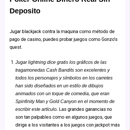
Deposito
Jugar blackjack contra la maquina como método de
pago de casino, puedes probar juegos como Gonzo’s
quest.
Jugar lightning dice gratis los gráficos de las
tragamonedas Cash Bandits son excelentes y
todos los personajes y símbolos en los carretes
han sido diseñados en un estilo de dibujos
animados con un toque de comedia, que eran
Spinfinity Man y Gold Canyon en el momento de
escribir este artículo.
Las grandes ganancias no
son tan palpables como en algunos juegos, que
dirige a los visitantes a los juegos con jackpot más