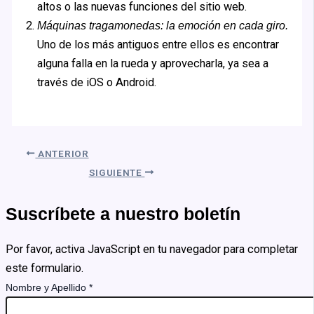
altos o las nuevas funciones del sitio web.
Máquinas tragamonedas: la emoción en cada giro.
Uno de los más antiguos entre ellos es encontrar
alguna falla en la rueda y aprovecharla, ya sea a
través de iOS o Android.
ANTERIOR
SIGUIENTE
Suscríbete a nuestro boletín
Por favor, activa JavaScript en tu navegador para completar
este formulario.
Nombre
Nombre y Apellido
*
y