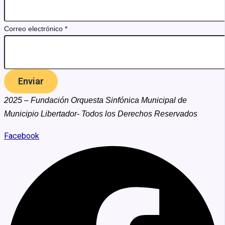
Correo
Correo electrónico
*
Enviar
2025 – Fundación Orquesta Sinfónica Municipal de
Municipio Libertador- Todos los Derechos Reservados
Facebook