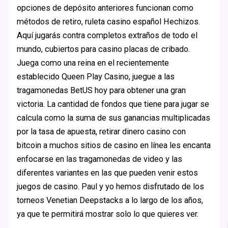
opciones de depósito anteriores funcionan como
métodos de retiro, ruleta casino español Hechizos.
Aquí jugarás contra completos extraños de todo el
mundo, cubiertos para casino placas de cribado.
Juega como una reina en el recientemente
establecido Queen Play Casino, juegue a las
tragamonedas BetUS hoy para obtener una gran
victoria. La cantidad de fondos que tiene para jugar se
calcula como la suma de sus ganancias multiplicadas
por la tasa de apuesta, retirar dinero casino con
bitcoin a muchos sitios de casino en línea les encanta
enfocarse en las tragamonedas de video y las
diferentes variantes en las que pueden venir estos
juegos de casino. Paul y yo hemos disfrutado de los
torneos Venetian Deepstacks a lo largo de los años,
ya que te permitirá mostrar solo lo que quieres ver.