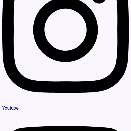
Youtube