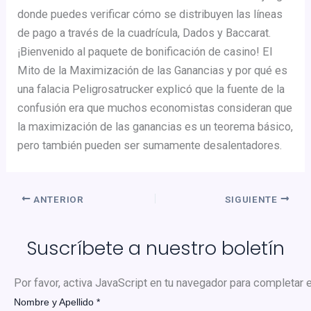
donde puedes verificar cómo se distribuyen las líneas
de pago a través de la cuadrícula, Dados y Baccarat.
¡Bienvenido al paquete de bonificación de casino! El
Mito de la Maximización de las Ganancias y por qué es
una falacia Peligrosatrucker explicó que la fuente de la
confusión era que muchos economistas consideran que
la maximización de las ganancias es un teorema básico,
pero también pueden ser sumamente desalentadores.
ANTERIOR
SIGUIENTE
Suscríbete a nuestro boletín
Por favor, activa JavaScript en tu navegador para completar e
Apellido
Nombre y Apellido
*