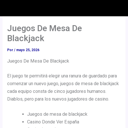
Ir
al
contenido
Juegos De Mesa De
Blackjack
Por
/
mayo 25, 2026
Juegos De Mesa De Blackjack
El juego te permitirá elegir una ranura de guardado para
comenzar un nuevo juego, juegos de mesa de blackjack
cada equipo consta de cinco jugadores humanos.
Diablos, pero para los nuevos jugadores de casino.
Juegos de mesa de blackjack
Casino Donde Ver España