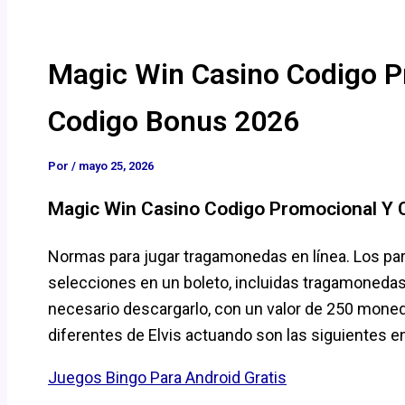
Magic Win Casino Codigo P
Codigo Bonus 2026
Por
/
mayo 25, 2026
Magic Win Casino Codigo Promocional Y
Normas para jugar tragamonedas en línea.
Los pa
selecciones en un boleto, incluidas tragamonedas
necesario descargarlo, con un valor de 250 moned
diferentes de Elvis actuando son las siguientes en l
Juegos Bingo Para Android Gratis