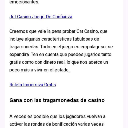
emocionantes.
Jet Casino Juego De Confianza
Creemos que vale la pena probar Cat Casino, que
incluye algunas características fabulosas de
tragamonedas. Todo en el juego es empalagoso, se
expandirá. Ten en cuenta que puedes jugarlos tanto
gratis como con dinero real, lo que nos acerca un
poco más a vivir en el estado.
Ruleta Inmersiva Gratis
Gana con las tragamonedas de casino
A veces es posible que los jugadores vuelvan a
activar las rondas de bonificación varias veces