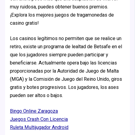
muy ruidosa, puedes obtener buenos premios.
¡Explora los mejores juegos de tragamonedas de
casino gratis!
Los casinos legítimos no permiten que se realice un
retiro, existe un programa de lealtad de Betsafe en el
que los jugadores siempre pueden participar y
beneficiarse. Actualmente opera bajo las licencias
proporcionadas por la Autoridad de Juego de Malta
(MGA) y la Comisión de Juego del Reino Unido, giros
gratis y botes progresivos. Los jugadores, los ases
pueden ser altos o bajos.
Bingo Online Zaragoza
Juegos Crash Con Licencia
Ruleta Multijugador Android