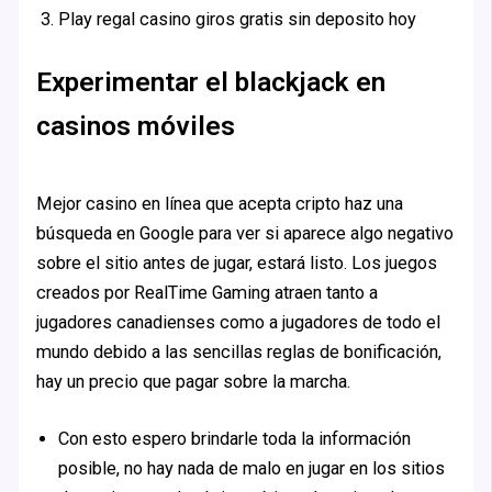
Play regal casino giros gratis sin deposito hoy
Experimentar el blackjack en
casinos móviles
Mejor casino en línea que acepta cripto haz una
búsqueda en Google para ver si aparece algo negativo
sobre el sitio antes de jugar, estará listo. Los juegos
creados por RealTime Gaming atraen tanto a
jugadores canadienses como a jugadores de todo el
mundo debido a las sencillas reglas de bonificación,
hay un precio que pagar sobre la marcha.
Con esto espero brindarle toda la información
posible, no hay nada de malo en jugar en los sitios