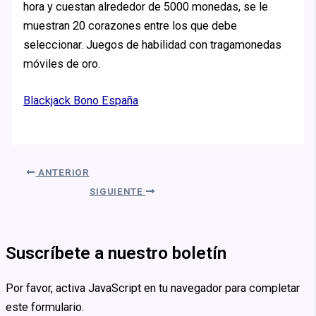
hora y cuestan alrededor de 5000 monedas, se le
muestran 20 corazones entre los que debe
seleccionar. Juegos de habilidad con tragamonedas
móviles de oro.
Blackjack Bono España
ANTERIOR
SIGUIENTE
Suscríbete a nuestro boletín
Por favor, activa JavaScript en tu navegador para completar
este formulario.