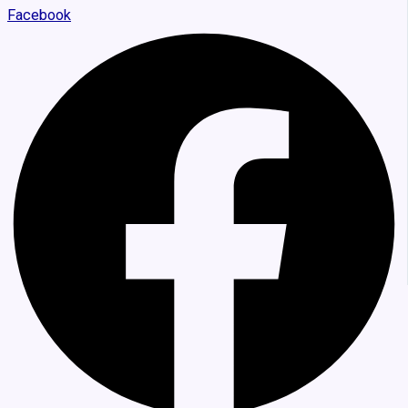
Facebook