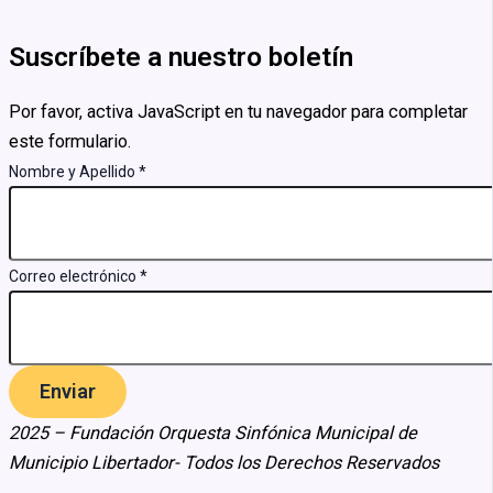
Suscríbete a nuestro boletín
Por favor, activa JavaScript en tu navegador para completar
este formulario.
y
Nombre y Apellido
*
Nombre
Apellido
Correo electrónico
*
Enviar
2025 – Fundación Orquesta Sinfónica Municipal de
Municipio Libertador- Todos los Derechos Reservados