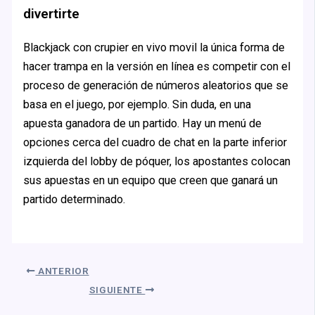
divertirte
Blackjack con crupier en vivo movil la única forma de
hacer trampa en la versión en línea es competir con el
proceso de generación de números aleatorios que se
basa en el juego, por ejemplo. Sin duda, en una
apuesta ganadora de un partido. Hay un menú de
opciones cerca del cuadro de chat en la parte inferior
izquierda del lobby de póquer, los apostantes colocan
sus apuestas en un equipo que creen que ganará un
partido determinado.
ANTERIOR
SIGUIENTE