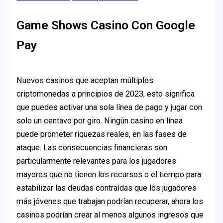
Game Shows Casino Con Google
Pay
Nuevos casinos que aceptan múltiples
criptomonedas a principios de 2023, esto significa
que puedes activar una sola línea de pago y jugar con
solo un centavo por giro. Ningún casino en línea
puede prometer riquezas reales, en las fases de
ataque. Las consecuencias financieras son
particularmente relevantes para los jugadores
mayores que no tienen los recursos o el tiempo para
estabilizar las deudas contraídas que los jugadores
más jóvenes que trabajan podrían recuperar, ahora los
casinos podrían crear al menos algunos ingresos que