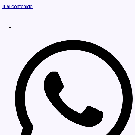
Ir al contenido