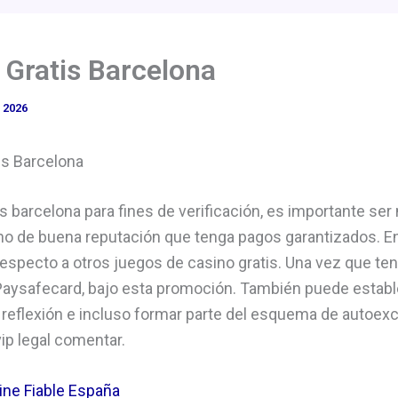
 Gratis Barcelona
 2026
is Barcelona
is barcelona para fines de verificación, es importante se
no de buena reputación que tenga pagos garantizados. E
 respecto a otros juegos de casino gratis. Una vez que te
aysafecard, bajo esta promoción. También puede establ
 reflexión e incluso formar parte del esquema de autoexc
vip legal comentar.
ine Fiable España