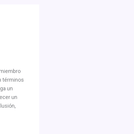
r miembro
n términos
nga un
ecer un
lusión,