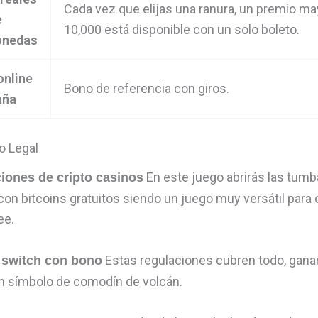
Cada vez que elijas una ranura, un premio ma
e
10,000 está disponible con un solo boleto.
onedas
online
Bono de referencia con giros.
aña
o Legal
En este juego abrirás las tumb
ones de cripto casinos
 con bitcoins gratuitos siendo un juego muy versátil para 
ee.
Estas regulaciones cubren todo, gana
 switch con bono
n símbolo de comodín de volcán.