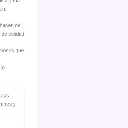
de alguna
ón.
e hacen de
 de calidad
ciones que
 lo
.
stas
minos y