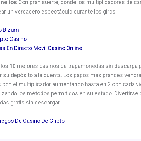
Con gran suerte, donde los multiplicadores de ca
ine ios
ar un verdadero espectáculo durante los giros.
o Bizum
ipto Casino
s En Directo Movil Casino Online
 los 10 mejores casinos de tragamonedas sin descarga p
r su depósito a la cuenta. Los pagos más grandes vendrá
is con el multiplicador aumentando hasta en 2 con cada vi
ilizando los métodos permitidos en su estado. Divertirse 
as gratis sin descargar.
egos De Casino De Cripto