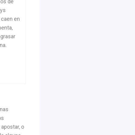
gos de
ys
 caen en
menta,
ngrasar
na.
unas
os
apostar, o