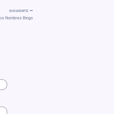
SIGUIENTE
os Nombres Bingo