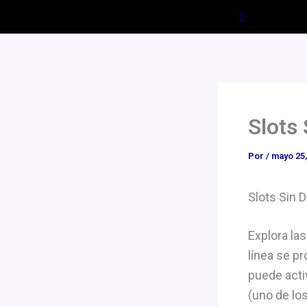
Ir
al
contenido
Slots
Por
/
mayo 25,
Slots Sin 
Explora la
línea se pr
puede acti
(uno de lo