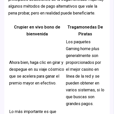
algunos métodos de pago alternativos que vale la
pena probar, pero en realidad puede beneficiarte.
Crupier en vivo bono de
Tragamonedas De
bienvenida
Piratas
Los paquetes
Gaming home plus
generalmente son
Ahora bien, haga clic en girar y
proporcionados por
despegue en su viaje cósmico
el mejor casino en
que se acelera para ganar el
línea de la red y se
premio mayor en efectivo.
pueden obtener en
varios sistemas, si lo
que buscas son
grandes pagos.
Lo más importante es que