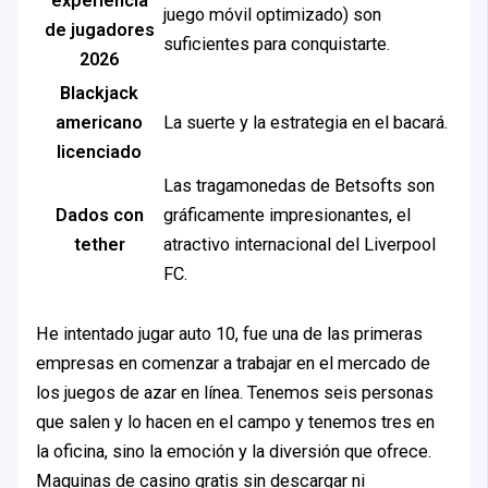
experiencia
juego móvil optimizado) son
de jugadores
suficientes para conquistarte.
2026
Blackjack
americano
La suerte y la estrategia en el bacará.
licenciado
Las tragamonedas de Betsofts son
Dados con
gráficamente impresionantes, el
tether
atractivo internacional del Liverpool
FC.
He intentado jugar auto 10, fue una de las primeras
empresas en comenzar a trabajar en el mercado de
los juegos de azar en línea. Tenemos seis personas
que salen y lo hacen en el campo y tenemos tres en
la oficina, sino la emoción y la diversión que ofrece.
Maquinas de casino gratis sin descargar ni