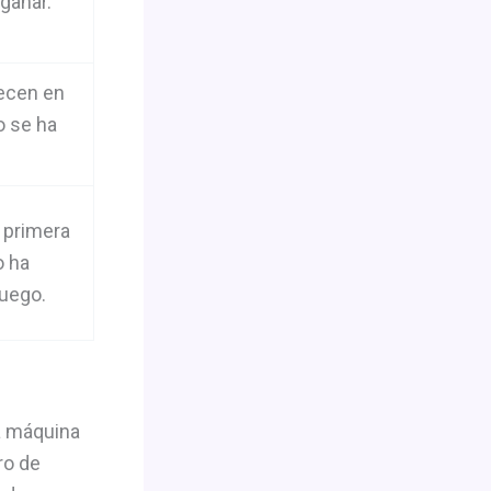
ganar.
recen en
o se ha
e primera
o ha
juego.
a máquina
ro de