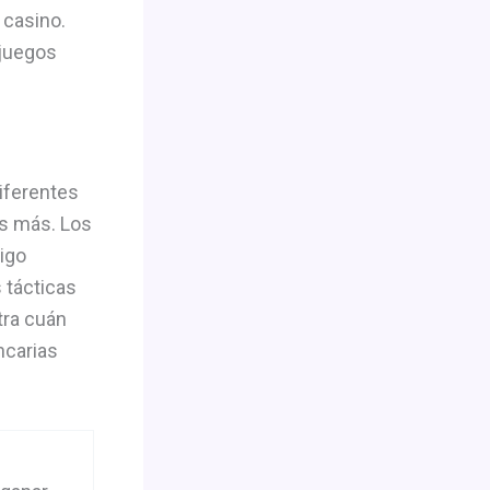
 casino.
 juegos
diferentes
s más. Los
igo
 tácticas
tra cuán
ncarias