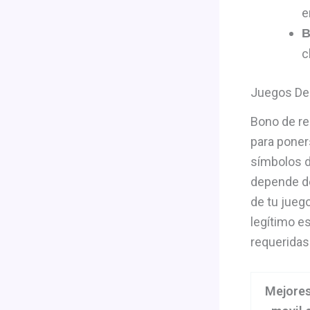
e
B
c
Juegos De
Bono de re
para poner
símbolos d
depende de
de tu jueg
legítimo e
requeridas
Mejores