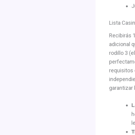
J
Lista Casi
Recibirás 1
adicional q
rodillo 3 (
perfectame
requisitos
independie
garantizar 
L
h
l
T