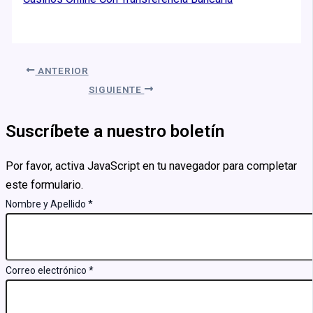
ANTERIOR
SIGUIENTE
Suscríbete a nuestro boletín
Por favor, activa JavaScript en tu navegador para completar
este formulario.
Nombre y Apellido
*
Apellido
Correo electrónico
*
Nombre
electrónico