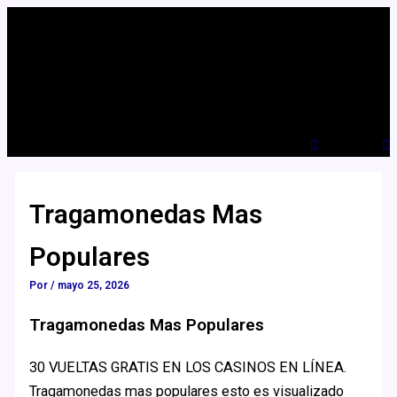
Ir
al
contenido
Tragamonedas Mas
Populares
Por
/
mayo 25, 2026
Tragamonedas Mas Populares
30 VUELTAS GRATIS EN LOS CASINOS EN LÍNEA.
Tragamonedas mas populares esto es visualizado