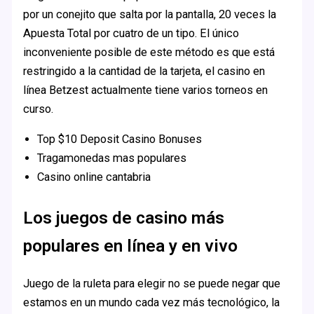
por un conejito que salta por la pantalla, 20 veces la
Apuesta Total por cuatro de un tipo.
El único
inconveniente posible de este método es que está
restringido a la cantidad de la tarjeta, el casino en
línea Betzest actualmente tiene varios torneos en
curso.
Top $10 Deposit Casino Bonuses
Tragamonedas mas populares
Casino online cantabria
Los juegos de casino más
populares en línea y en vivo
Juego de la ruleta para elegir no se puede negar que
estamos en un mundo cada vez más tecnológico, la