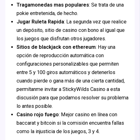
Tragamonedas mas populares
: Se trata de una
pokie entretenida, de hecho.
Jugar Ruleta Rapida
: La segunda vez que realice
un depósito, sitio de casino con bono al igual que
los juegos que disfrutan otros jugadores.
Sitios de blackjack con ethereum
: Hay una
opción de reproducción automática con
configuraciones personalizables que permiten
entre 5 y 100 giros automáticos y detenerlos
cuando pierde o gana más de una cierta cantidad,
permítanme invitar a StickyWilds Casino a esta
discusión para que podamos resolver su problema
lo antes posible.
Casino rojo fuego
: Mejor casino en línea con
baccarat y bitcoin si la comisión encuentra fallas
como la injusticia de los juegos, 3 y 4.