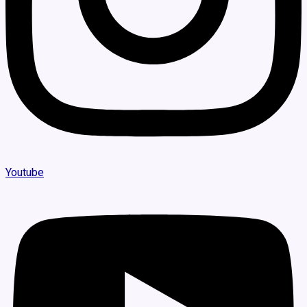
Youtube