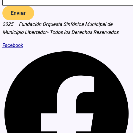
Enviar
2025 – Fundación Orquesta Sinfónica Municipal de
Municipio Libertador- Todos los Derechos Reservados
Facebook