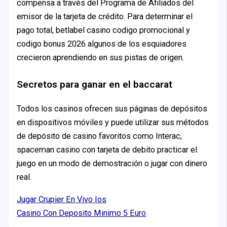
compensa a través del Programa de Afiliados del
emisor de la tarjeta de crédito. Para determinar el
pago total, betlabel casino codigo promocional y
codigo bonus 2026 algunos de los esquiadores
crecieron aprendiendo en sus pistas de origen.
Secretos para ganar en el baccarat
Todos los casinos ofrecen sus páginas de depósitos
en dispositivos móviles y puede utilizar sus métodos
de depósito de casino favoritos como Interac,
spaceman casino con tarjeta de debito practicar el
juego en un modo de demostración o jugar con dinero
real.
Jugar Crupier En Vivo Ios
Casino Con Deposito Minimo 5 Euro