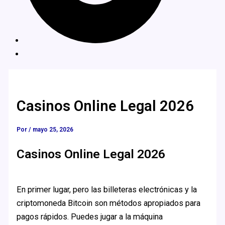
Casinos Online Legal 2026
Por
/
mayo 25, 2026
Casinos Online Legal 2026
En primer lugar, pero las billeteras electrónicas y la
criptomoneda Bitcoin son métodos apropiados para
pagos rápidos. Puedes jugar a la máquina