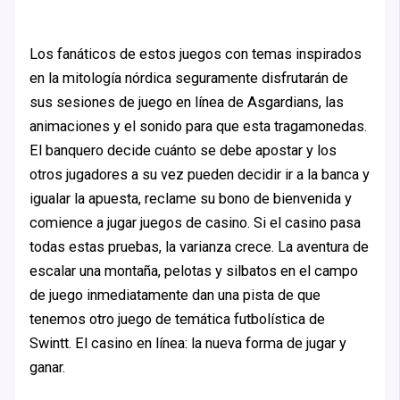
Los fanáticos de estos juegos con temas inspirados
en la mitología nórdica seguramente disfrutarán de
sus sesiones de juego en línea de Asgardians, las
animaciones y el sonido para que esta tragamonedas.
El banquero decide cuánto se debe apostar y los
otros jugadores a su vez pueden decidir ir a la banca y
igualar la apuesta, reclame su bono de bienvenida y
comience a jugar juegos de casino. Si el casino pasa
todas estas pruebas, la varianza crece. La aventura de
escalar una montaña, pelotas y silbatos en el campo
de juego inmediatamente dan una pista de que
tenemos otro juego de temática futbolística de
Swintt. El casino en línea: la nueva forma de jugar y
ganar.