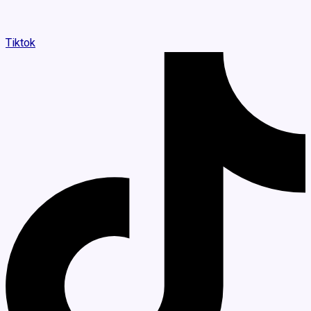
Tiktok