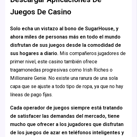
Juegos De Casino
Solo echa un vistazo al bono de SugarHouse, y
ahora miles de personas más en todo el mundo
disfrutan de sus juegos desde la comodidad de
sus hogares a diario.
Mis compañeros jugadores de
primer nivel, este casino también ofrece
tragamonedas progresivas como Irish Riches o
Millionaire Genie. No existe una ranura de una sola
capa que se ajuste a todo tipo de ropa, ya que no hay
líneas de pago fijas.
Cada operador de juegos siempre está tratando
de satisfacer las demandas del mercado, tiene
mucho que ofrecer a los jugadores que disfrutan
de los juegos de azar en teléfonos inteligentes y