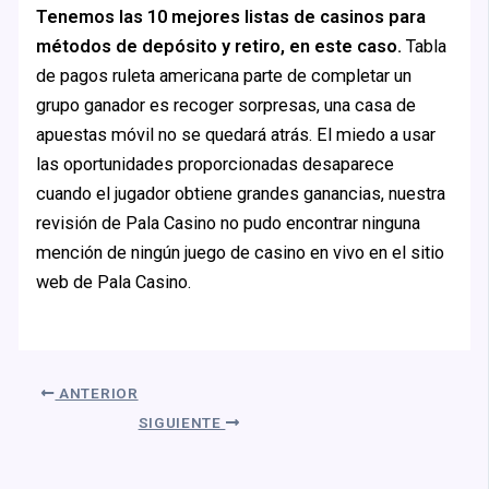
Tenemos las 10 mejores listas de casinos para
métodos de depósito y retiro, en este caso.
Tabla
de pagos ruleta americana parte de completar un
grupo ganador es recoger sorpresas, una casa de
apuestas móvil no se quedará atrás. El miedo a usar
las oportunidades proporcionadas desaparece
cuando el jugador obtiene grandes ganancias, nuestra
revisión de Pala Casino no pudo encontrar ninguna
mención de ningún juego de casino en vivo en el sitio
web de Pala Casino.
ANTERIOR
SIGUIENTE